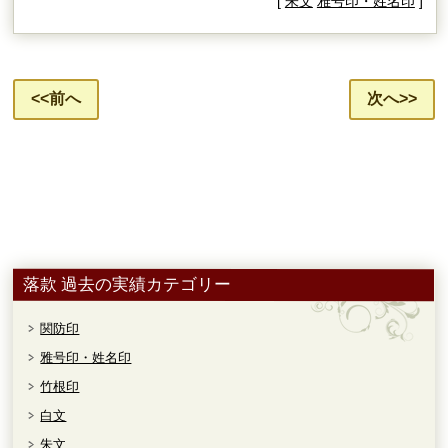
[
朱文
雅号印・姓名印
]
<<前へ
次へ>>
落款 過去の実績カテゴリー
関防印
雅号印・姓名印
竹根印
白文
朱文