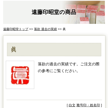
遠藤印昭堂の商品
遠藤印昭堂トップ
>>
落款 過去の実績
>> 眞
眞
落款の過去の実績です。ご注文の際
の参考にご覧ください。
[
白文
雅号印・姓名印
]