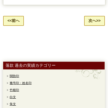
<<前へ
次へ>>
落款 過去の実績カテゴリー
関防印
雅号印・姓名印
竹根印
白文
朱文