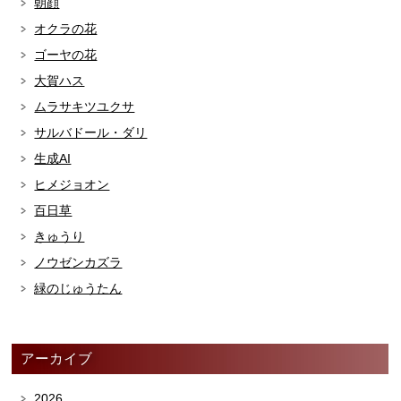
朝顔
オクラの花
ゴーヤの花
大賀ハス
ムラサキツユクサ
サルバドール・ダリ
生成AI
ヒメジョオン
百日草
きゅうり
ノウゼンカズラ
緑のじゅうたん
アーカイブ
2026