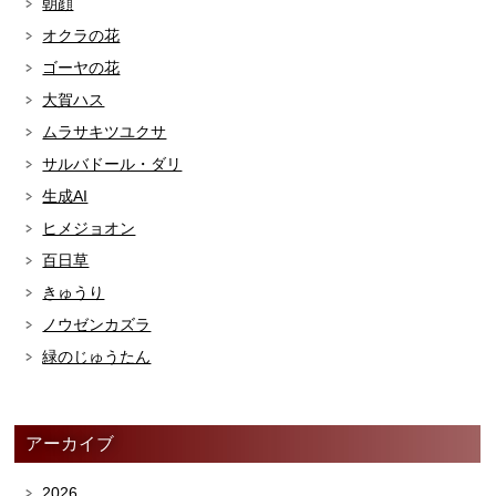
朝顔
オクラの花
ゴーヤの花
大賀ハス
ムラサキツユクサ
サルバドール・ダリ
生成AI
ヒメジョオン
百日草
きゅうり
ノウゼンカズラ
緑のじゅうたん
アーカイブ
2026