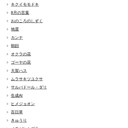
キクイモモドキ
8月の言葉
おのころのしずく
地震
カンナ
朝顔
オクラの花
ゴーヤの花
大賀ハス
ムラサキツユクサ
サルバドール・ダリ
生成AI
ヒメジョオン
百日草
きゅうり