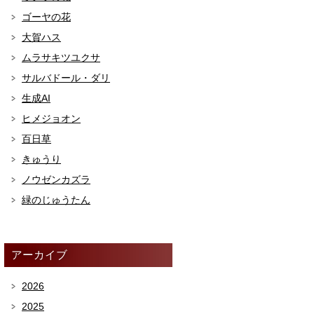
ゴーヤの花
大賀ハス
ムラサキツユクサ
サルバドール・ダリ
生成AI
ヒメジョオン
百日草
きゅうり
ノウゼンカズラ
緑のじゅうたん
アーカイブ
2026
2025