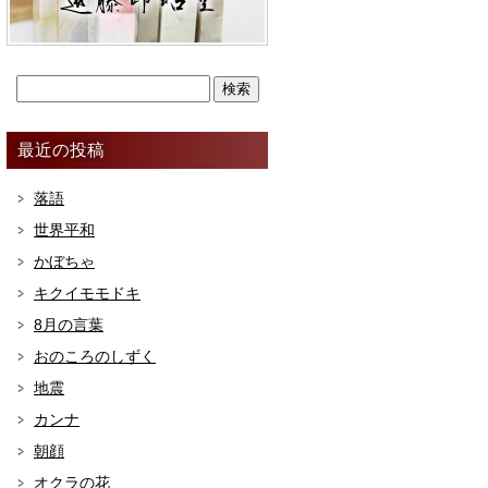
最近の投稿
落語
世界平和
かぼちゃ
キクイモモドキ
8月の言葉
おのころのしずく
地震
カンナ
朝顔
オクラの花