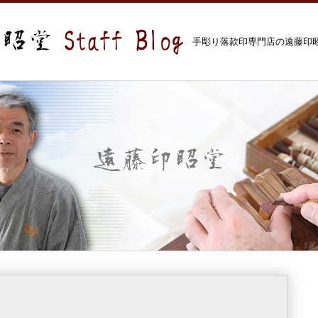
手彫り落款印専門店の遠藤印