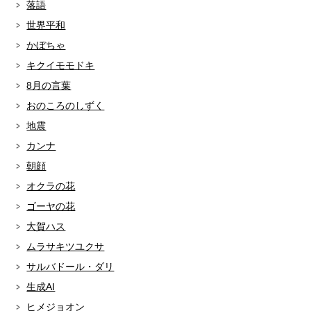
落語
世界平和
かぼちゃ
キクイモモドキ
8月の言葉
おのころのしずく
地震
カンナ
朝顔
オクラの花
ゴーヤの花
大賀ハス
ムラサキツユクサ
サルバドール・ダリ
生成AI
ヒメジョオン