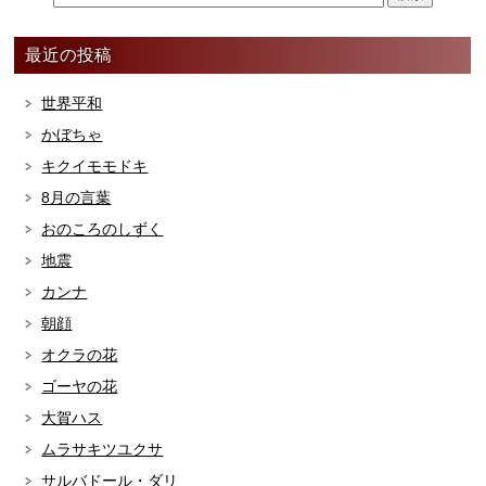
最近の投稿
世界平和
かぼちゃ
キクイモモドキ
8月の言葉
おのころのしずく
地震
カンナ
朝顔
オクラの花
ゴーヤの花
大賀ハス
ムラサキツユクサ
サルバドール・ダリ