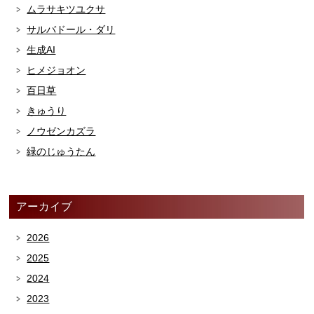
ムラサキツユクサ
サルバドール・ダリ
生成AI
ヒメジョオン
百日草
きゅうり
ノウゼンカズラ
緑のじゅうたん
アーカイブ
2026
2025
2024
2023