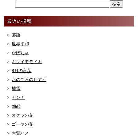
最近の投稿
落語
世界平和
かぼちゃ
キクイモモドキ
8月の言葉
おのころのしずく
地震
カンナ
朝顔
オクラの花
ゴーヤの花
大賀ハス