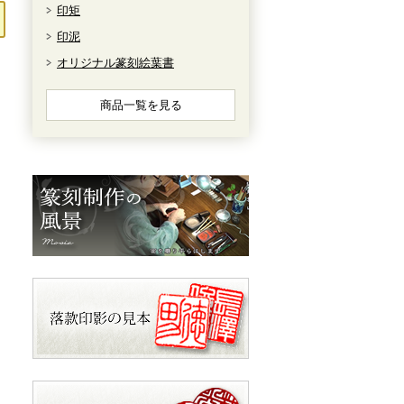
印矩
印泥
オリジナル篆刻絵葉書
商品一覧を見る