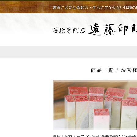
書道に必要な落款印・生活に欠かせない印鑑の
遠藤印昭堂トップ
>>
落款 過去の実績
>> 晶子