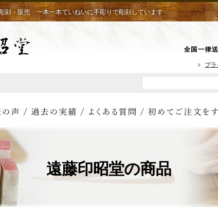
彫刻・販売 一本一本ていねいに手彫りで彫刻しています
全国一律送
プラ
遠藤印昭堂の商品