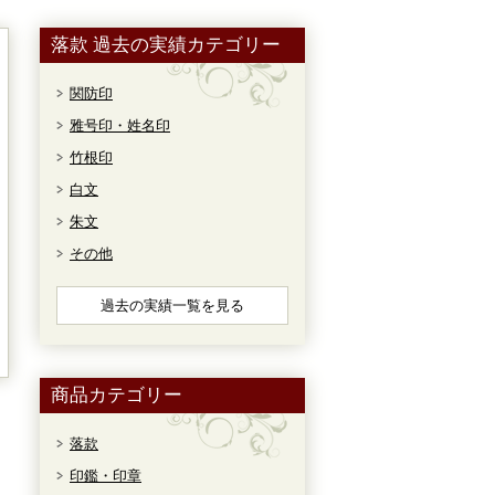
落款 過去の実績カテゴリー
関防印
雅号印・姓名印
竹根印
白文
朱文
その他
過去の実績一覧を見る
商品カテゴリー
落款
印鑑・印章