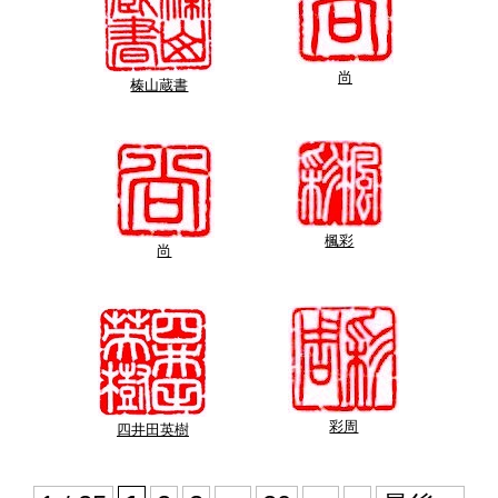
尚
榛山蔵書
楓彩
尚
彩周
四井田英樹