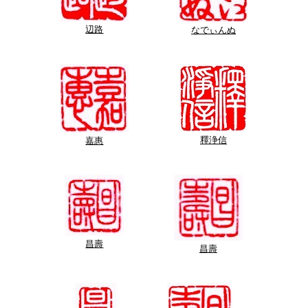
辺路
なでぃんぬ
釋浄信
嘉惠
昌壽
昌壽