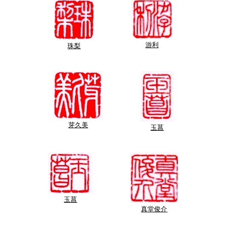
游利
珠梨
芽久美
玉菖
玉菖
真堂俊介