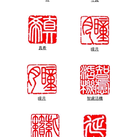
守真
真希
瞳月
瞳月
智慮活機