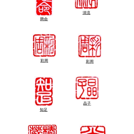
清流
懸命
彩周
彩周
晶子
知足