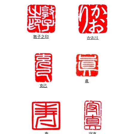
敦子之印
かおり
眞
克己
寿