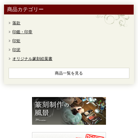
商品カテゴリー
落款
印鑑・印章
印矩
印泥
オリジナル篆刻絵葉書
商品一覧を見る