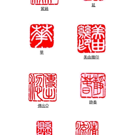
延
紫籟
華
美由幾印
静春
傳出O