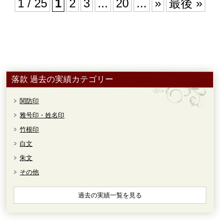
1 / 25
1
2
3
...
20
...
»
最後 »
落款 過去の実績カテゴリー
関防印
雅号印・姓名印
竹根印
白文
朱文
その他
過去の実績一覧を見る