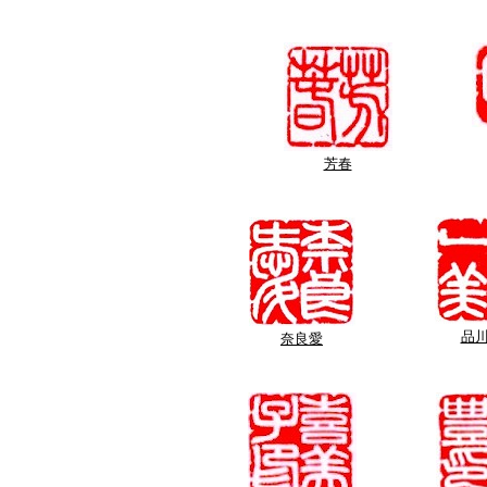
芳春
品
奈良愛