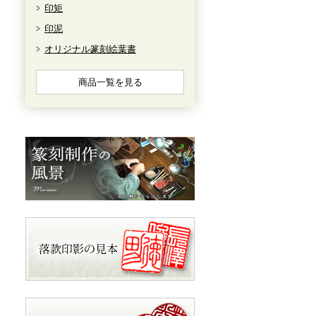
印矩
印泥
オリジナル篆刻絵葉書
商品一覧を見る