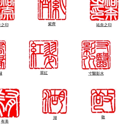
紫齊
奈之印
祐奈之印
翠紅
縁
寸醫影水
敬
湖
有美