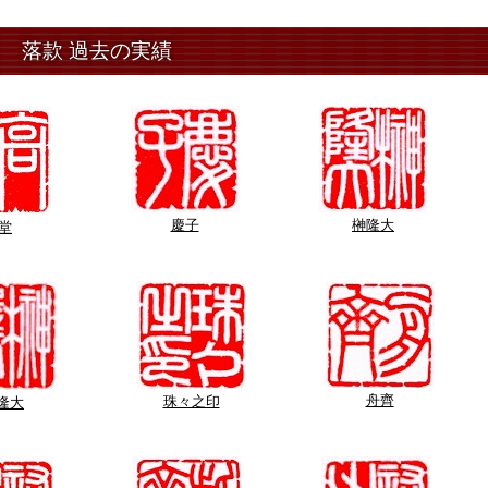
落款 過去の実績
慶子
榊隆大
堂
舟齊
珠々之印
隆大