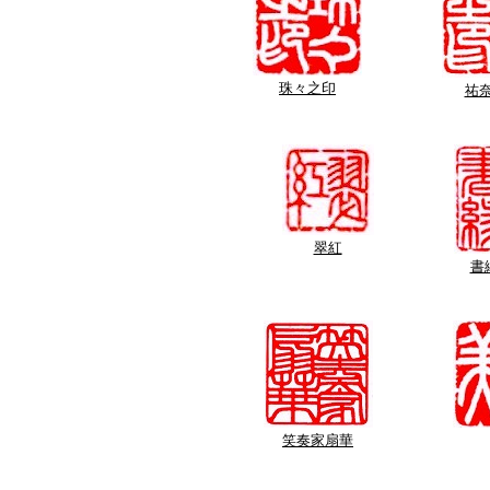
珠々之印
祐
翠紅
書
笑奏家扇華