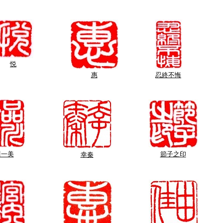
悦
惠
忍終不悔
川一美
節子之印
幸秦