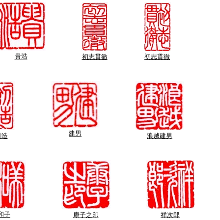
貴浩
初志貫徹
初志貫徹
建男
創造
浪越建男
和子
康子之印
祥次郎