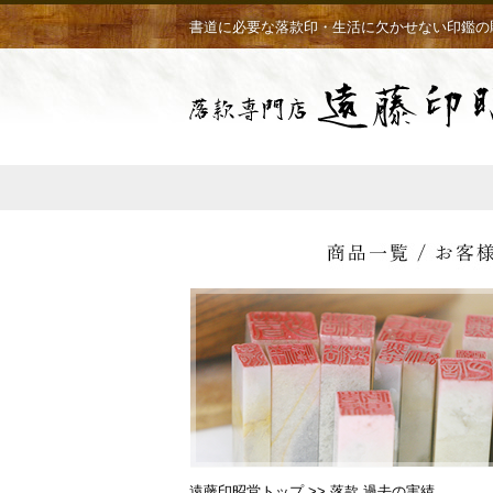
書道に必要な落款印・生活に欠かせない印鑑の
遠藤印昭堂トップ
>> 落款 過去の実績