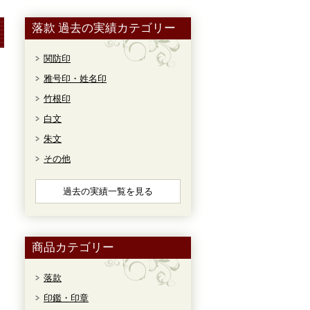
落款 過去の実績カテゴリー
関防印
雅号印・姓名印
竹根印
白文
朱文
その他
過去の実績一覧を見る
商品カテゴリー
落款
印鑑・印章