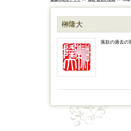
榊隆大
落款の過去の