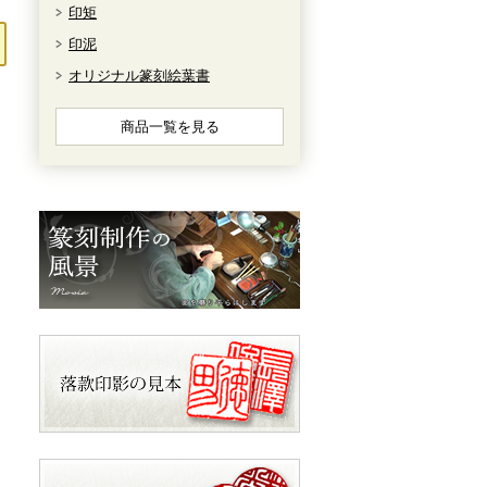
印矩
印泥
オリジナル篆刻絵葉書
商品一覧を見る