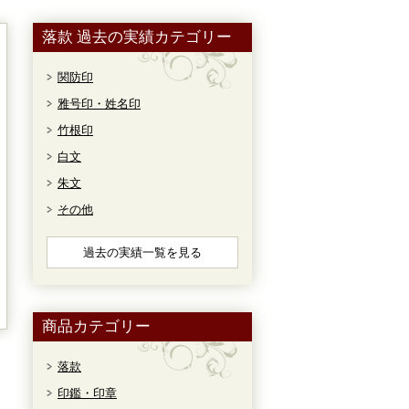
落款 過去の実績カテゴリー
関防印
雅号印・姓名印
竹根印
白文
朱文
その他
過去の実績一覧を見る
商品カテゴリー
落款
印鑑・印章