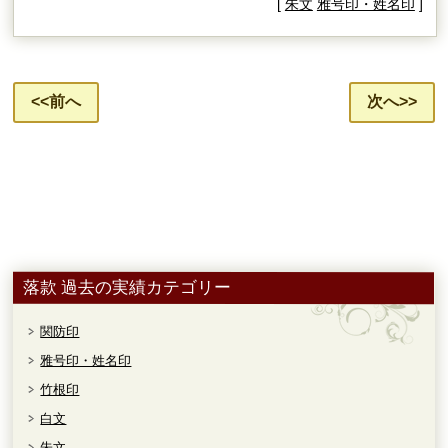
[
朱文
雅号印・姓名印
]
<<前へ
次へ>>
落款 過去の実績カテゴリー
関防印
雅号印・姓名印
竹根印
白文
朱文