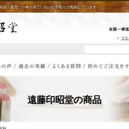
彫刻・販売 一本一本ていねいに手彫りで彫刻しています
全国一律送
プラ
遠藤印昭堂の商品
士起臥