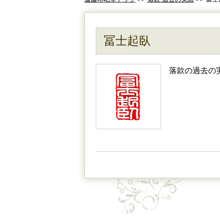
冨士起臥
落款の過去の