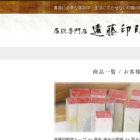
書道に必要な落款印・生活に欠かせない印鑑の
遠藤印昭堂トップ
>>
落款 過去の実績
>> 冨