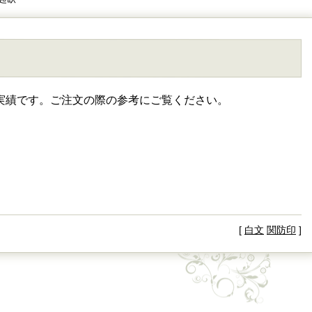
実績です。ご注文の際の参考にご覧ください。
[
白文
関防印
]