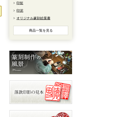
印矩
印泥
オリジナル篆刻絵葉書
商品一覧を見る