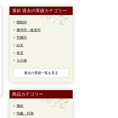
落款 過去の実績カテゴリー
関防印
雅号印・姓名印
竹根印
白文
朱文
その他
過去の実績一覧を見る
商品カテゴリー
落款
印鑑・印章