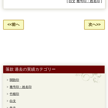
[
白文
雅号印・姓名印
]
<<前へ
次へ>>
落款 過去の実績カテゴリー
関防印
雅号印・姓名印
竹根印
白文
朱文