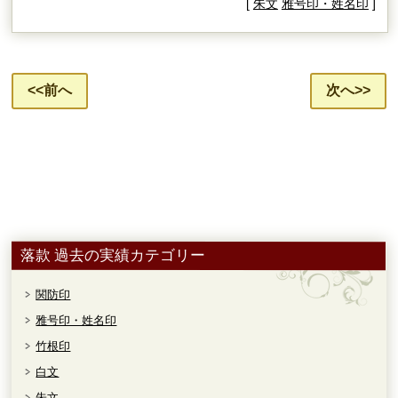
[
朱文
雅号印・姓名印
]
<<前へ
次へ>>
落款 過去の実績カテゴリー
関防印
雅号印・姓名印
竹根印
白文
朱文