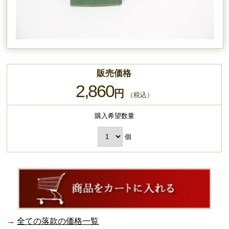
販売価格
2,860
円
（税込）
購入希望数量
個
→
全ての落款の価格一覧