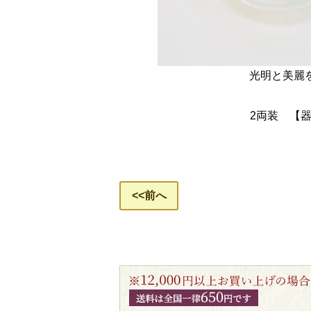
光明と美麗を
2両装 【器
<<前へ