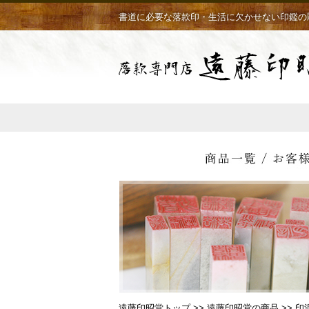
書道に必要な落款印・生活に欠かせない印鑑の
遠藤印昭堂トップ
>>
遠藤印昭堂の商品
>> 印