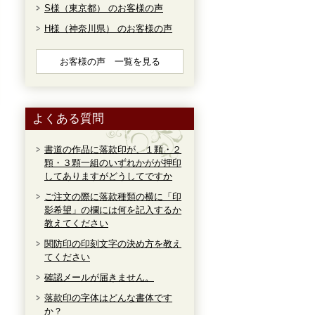
S様（東京都） のお客様の声
H様（神奈川県） のお客様の声
お客様の声 一覧を見る
よくある質問
書道の作品に落款印が、１顆・２
顆・３顆一組のいずれかがが押印
してありますがどうしてですか
ご注文の際に落款種類の横に「印
影希望」の欄には何を記入するか
教えてください
関防印の印刻文字の決め方を教え
てください
確認メールが届きません。
落款印の字体はどんな書体です
か？