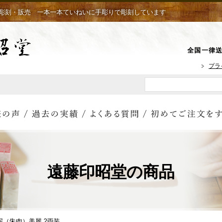
彫刻・販売 一本一本ていねいに手彫りで彫刻しています
全国一律送
プラ
遠藤印昭堂の商品
泥（朱肉）美麗 2両装