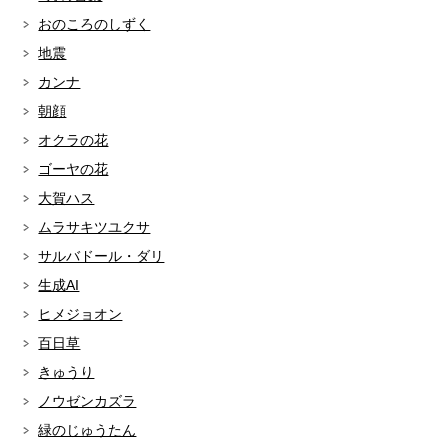
おのころのしずく
地震
カンナ
朝顔
オクラの花
ゴーヤの花
大賀ハス
ムラサキツユクサ
サルバドール・ダリ
生成AI
ヒメジョオン
百日草
きゅうり
ノウゼンカズラ
緑のじゅうたん