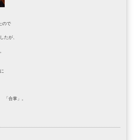
たので
したが、
。
に
合掌」。