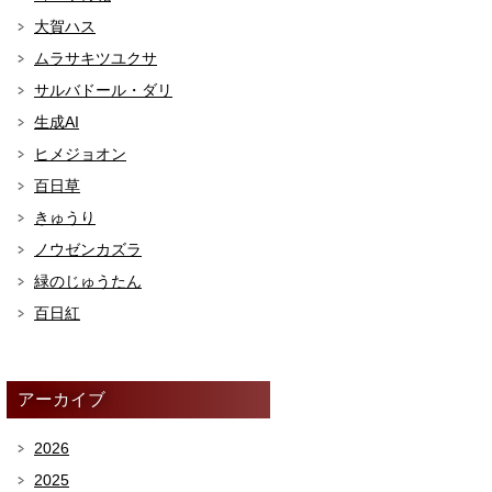
大賀ハス
ムラサキツユクサ
サルバドール・ダリ
生成AI
ヒメジョオン
百日草
きゅうり
ノウゼンカズラ
緑のじゅうたん
百日紅
アーカイブ
2026
2025