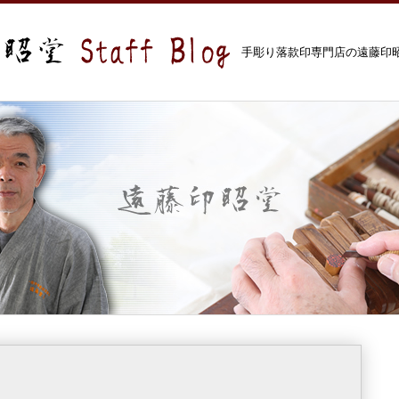
手彫り落款印専門店の遠藤印