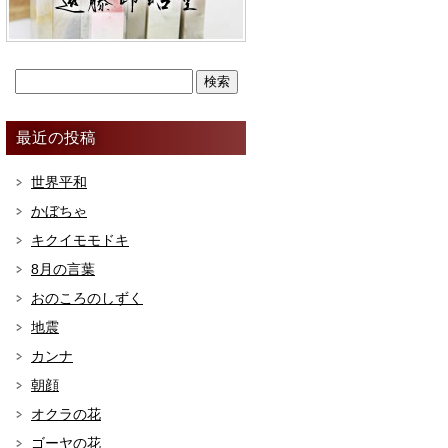
最近の投稿
世界平和
かぼちゃ
キクイモモドキ
8月の言葉
おのころのしずく
地震
カンナ
朝顔
オクラの花
ゴーヤの花