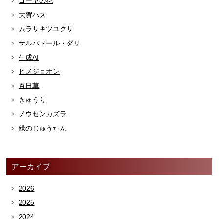
ゴーヤの花
大賀ハス
ムラサキツユクサ
サルバドール・ダリ
生成AI
ヒメジョオン
百日草
きゅうり
ノウゼンカズラ
緑のじゅうたん
アーカイブ
2026
2025
2024