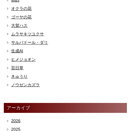
オクラの花
ゴーヤの花
大賀ハス
ムラサキツユクサ
サルバドール・ダリ
生成AI
ヒメジョオン
百日草
きゅうり
ノウゼンカズラ
アーカイブ
2026
2025