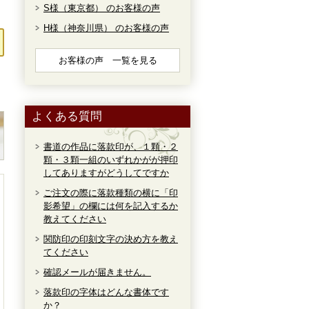
S様（東京都） のお客様の声
H様（神奈川県） のお客様の声
お客様の声 一覧を見る
よくある質問
書道の作品に落款印が、１顆・２
顆・３顆一組のいずれかがが押印
してありますがどうしてですか
ご注文の際に落款種類の横に「印
影希望」の欄には何を記入するか
教えてください
関防印の印刻文字の決め方を教え
てください
確認メールが届きません。
落款印の字体はどんな書体です
か？