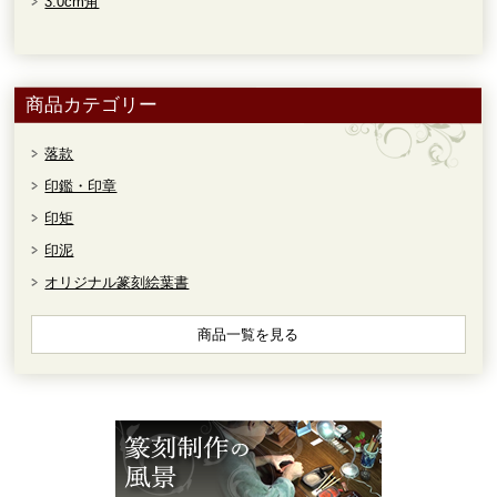
3.0cm角
商品カテゴリー
落款
印鑑・印章
印矩
印泥
オリジナル篆刻絵葉書
商品一覧を見る