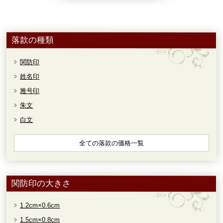
落款の種類
関防印
姓名印
雅号印
朱文
白文
全ての落款の価格一覧
関防印の大きさ
1.2cm×0.6cm
1.5cm×0.8cm