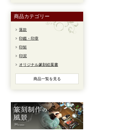
商品カテゴリー
落款
印鑑・印章
印矩
印泥
オリジナル篆刻絵葉書
商品一覧を見る