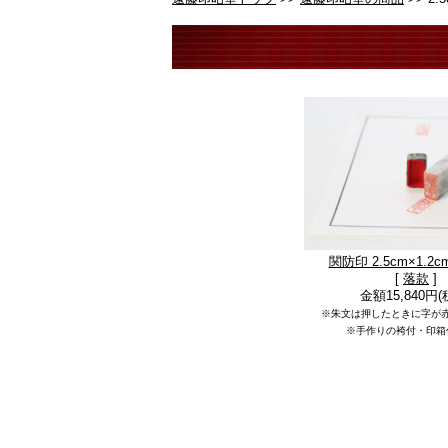
関防印 2.5cm×1.
[
落款
]
金額15,840円(
※朱文は押したときに字が
※手作りの袴付・印箱