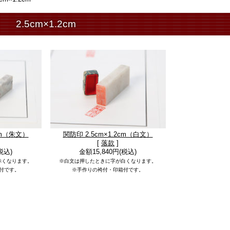
2.5cm×1.2cm
2cm（朱文）
関防印 2.5cm×1.2cm（白文）
[
落款
]
税込)
金額15,840円(税込)
赤くなります。
※白文は押したときに字が白くなります。
付です。
※手作りの袴付・印箱付です。