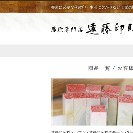
書道に必要な落款印・生活に欠かせない印鑑の
遠藤印昭堂トップ
>>
遠藤印昭堂の商品
>> 2.