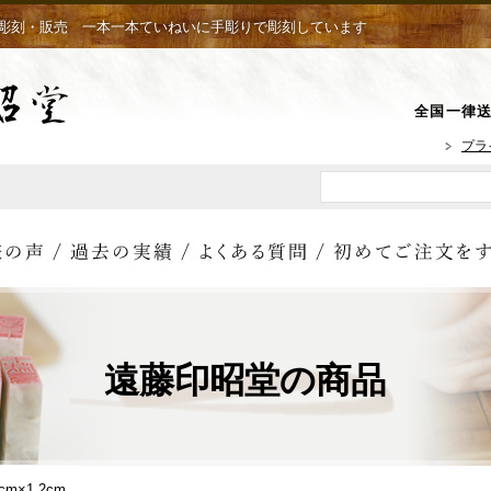
彫刻・販売 一本一本ていねいに手彫りで彫刻しています
全国一律送
プラ
遠藤印昭堂の商品
5cm×1.2cm