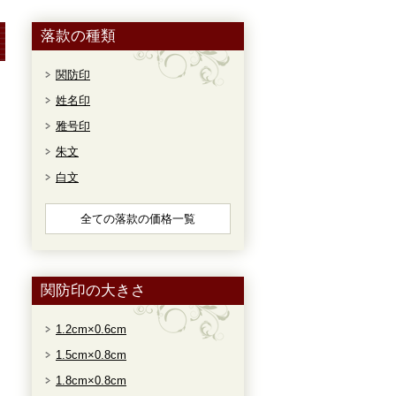
落款の種類
関防印
姓名印
雅号印
朱文
白文
全ての落款の価格一覧
関防印の大きさ
1.2cm×0.6cm
1.5cm×0.8cm
1.8cm×0.8cm