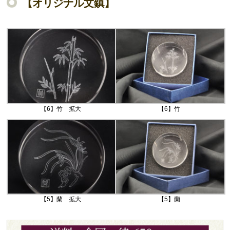
【オリジナル文鎮】
【6】竹 拡大
【6】竹
【5】蘭 拡大
【5】蘭