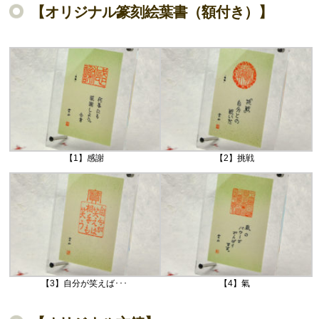
【オリジナル篆刻絵葉書（額付き）】
【1】感謝
【2】挑戦
【3】自分が笑えば･･･
【4】氣