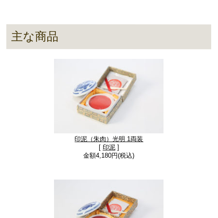
主な商品
印泥（朱肉）光明 1両装
[
印泥
]
金額4,180円(税込)